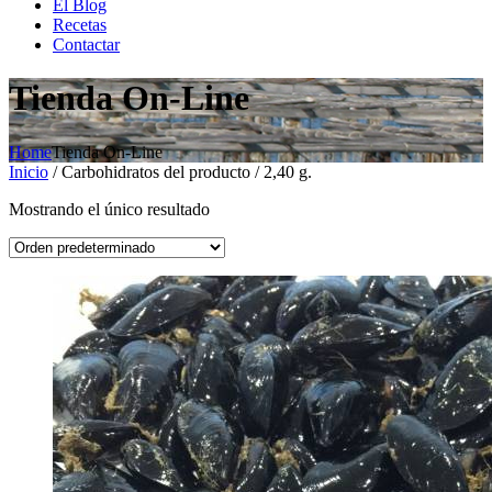
El Blog
Recetas
Contactar
Tienda On-Line
Home
Tienda On-Line
Inicio
/ Carbohidratos del producto / 2,40 g.
Mostrando el único resultado