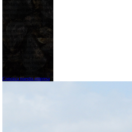
de Marisc Mediterrani. En
nuestra web podrá comprar
con total seguridad y
comodidad los productos
frescos que produce y
comercializa nuestra
empresa. También tendrá
acceso a toda la
información sobre nuestra
actividad, noticias del
mundo del mar y las
mejores recetas culinarias
que se pueden elaborar con
nuestros productos.
Conozca nuestra empresa